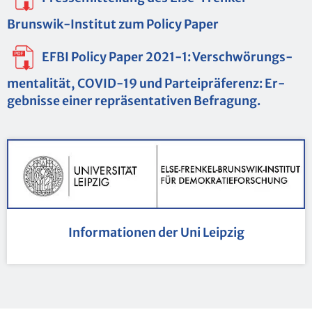
Brunswik-In­sti­tut zum Po­li­cy Paper
EFBI Po­li­cy Paper 2021-1: Ver­schwö­rungs­
men­ta­li­tät, COVID-19 und Par­tei­prä­fe­renz: Er­
geb­nis­se einer re­prä­sen­ta­ti­ven Be­fra­gung.
In­for­ma­tio­nen der Uni Leip­zig