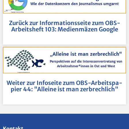
Zu­rück zur In­for­ma­ti­ons­sei­te zum OBS-
Ar­beits­heft 103: Me­di­en­mä­zen Goog­le
Wei­ter zur In­fo­sei­te zum OBS-Ar­beits­pa­
pier 44: "Al­lei­ne ist man zer­brech­lich"
Kon­takt