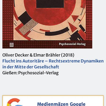
Oli­ver De­cker & Elmar Bräh­ler (2018)
Flucht ins Au­to­ri­tä­re – Rechts­ex­tre­me Dy­na­mi­ken
in der Mitte der Ge­sell­schaft
Gie­ßen: Psy­cho­so­zi­al-Ver­lag