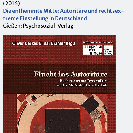
(2016)
Die ent­hemm­te Mitte: Au­to­ri­tä­re und rechts­ex­
tre­me Ein­stel­lung in Deutsch­land
Gie­ßen: Psy­cho­so­zi­al-Ver­lag