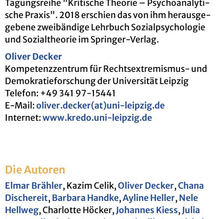
Ta­gungs­rei­he "Kri­ti­sche Theo­rie – Psy­cho­ana­ly­ti­
sche Pra­xis". 2018 er­schien das von ihm her­aus­ge­
ge­be­ne zwei­bän­di­ge Lehr­buch So­zi­al­psy­cho­lo­gie
und So­zi­al­theo­rie im Sprin­ger-Ver­lag.
Oli­ver De­cker
Kom­pe­tenz­zen­trum für Rechts­ex­tre­mis­mus- und
De­mo­kra­tie­for­schung der Uni­ver­si­tät Leip­zig
Te­le­fon: +49 341 97-15441
E-Mail:
oli­ver.de­cker(at)uni-leip­zig.de
In­ter­net:
www.​kredo.​uni-​leipzig.​de
Die Au­to­ren
Elmar Bräh­ler
, Kazim Celik,
Oli­ver De­cker
,
Chana
Di­sche­reit
,
Bar­ba­ra Hand­ke
,
Ay­line Hel­ler
,
Nele
Hell­weg
, Char­lot­te Hö­cker,
Jo­han­nes Kiess
,
Julia