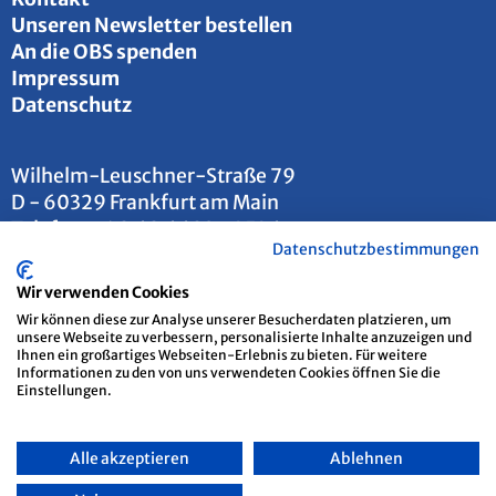
Un­se­ren News­let­ter be­stel­len
An die OBS spen­den
Im­pres­sum
Da­ten­schutz
Wil­helm-Leu­sch­ner-Stra­ße 79
D - 60329 Frank­furt am Main
Te­le­fon:
+49 69 6693 - 2526
Datenschutzbestimmungen
E-Mail:
info@​otto-​brenner-​stiftung.​de
Wir verwenden Cookies
Wir können diese zur Analyse unserer Besucherdaten platzieren, um
unsere Webseite zu verbessern, personalisierte Inhalte anzuzeigen und
Ihnen ein großartiges Webseiten-Erlebnis zu bieten. Für weitere
Informationen zu den von uns verwendeten Cookies öffnen Sie die
Einstellungen.
Alle akzeptieren
Ablehnen