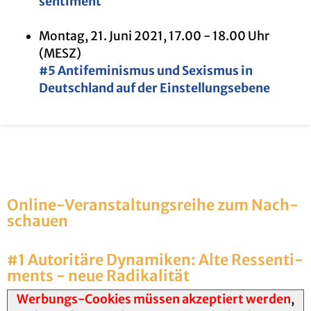
sen­ti­ment
Mon­tag, 21. Juni 2021, 17.00 - 18.00 Uhr
(MESZ)
#5 An­ti­fe­mi­nis­mus und Se­xis­mus in
Deutsch­land auf der Ein­stel­lungs­ebe­ne
On­line-Ver­an­stal­tungs­rei­he zum Nach­
schau­en
#1 Au­to­ri­tä­re Dy­na­mi­ken: Alte Res­sen­ti­
ments - neue Ra­di­ka­li­tät
Werbungs-Cookies müssen akzeptiert werden
,