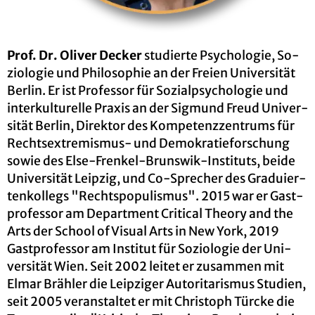
Prof. Dr. Oli­ver De­cker
stu­dier­te Psy­cho­lo­gie, So­
zio­lo­gie und Phi­lo­so­phie an der Frei­en Uni­ver­si­tät
Ber­lin. Er ist Pro­fes­sor für So­zi­al­psy­cho­lo­gie und
in­ter­kul­tu­rel­le Pra­xis an der Sig­mund Freud Uni­ver­
si­tät Ber­lin, Di­rek­tor des Kom­pe­tenz­zen­trums für
Rechts­ex­tre­mis­mus- und De­mo­kra­tie­for­schung
sowie des Else-Fren­kel-Brunswik-In­sti­tuts, beide
Uni­ver­si­tät Leip­zig, und Co-Spre­cher des Gra­du­ier­
ten­kol­legs "Rechts­po­pu­lis­mus". 2015 war er Gast­
pro­fes­sor am De­part­ment Cri­ti­cal Theo­ry and the
Arts der School of Vi­su­al Arts in New York, 2019
Gast­pro­fes­sor am In­sti­tut für So­zio­lo­gie der Uni­
ver­si­tät Wien. Seit 2002 lei­tet er zu­sam­men mit
Elmar Bräh­ler die Leip­zi­ger Au­to­ri­ta­ris­mus Stu­di­en,
seit 2005 ver­an­stal­tet er mit Chris­toph Türcke die