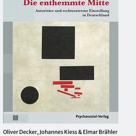
Oli­ver De­cker, Jo­han­nes Kiess & Elmar Bräh­ler