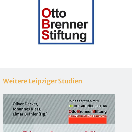
Wei­te­re Leip­zi­ger Stu­di­en