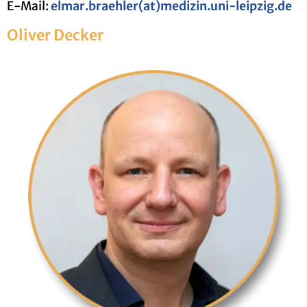
E-Mail:
elmar.​braehler(at)me­di­zin.​uni-​leipzig.​de
Oli­ver De­cker