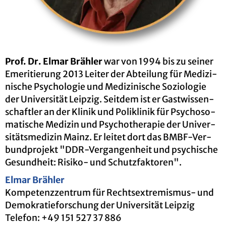
Prof. Dr. Elmar Bräh­ler
war von 1994 bis zu sei­ner
Eme­ri­tie­rung 2013 Lei­ter der Ab­tei­lung für Me­di­zi­
ni­sche Psy­cho­lo­gie und Me­di­zi­ni­sche So­zio­lo­gie
der Uni­ver­si­tät Leip­zig. Seit­dem ist er Gast­wis­sen­
schaft­ler an der Kli­nik und Po­li­kli­nik für Psy­cho­so­
ma­ti­sche Me­di­zin und Psy­cho­the­ra­pie der Uni­ver­
si­täts­me­di­zin Mainz. Er lei­tet dort das BMBF-Ver­
bund­pro­jekt "DDR-Ver­gan­gen­heit und psy­chi­sche
Ge­sund­heit: Ri­si­ko- und Schutz­fak­to­ren".
Elmar Bräh­ler
Kom­pe­tenz­zen­trum für Rechts­ex­tre­mis­mus- und
De­mo­kra­tie­for­schung der Uni­ver­si­tät Leip­zig
Te­le­fon: +49 151 527 37 886