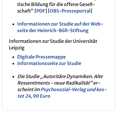
ti­sche Bil­dung für die of­fe­ne Ge­sell­
schaft" [
PDF
] [
OBS-Pres­se­por­tal
]
In­for­ma­tio­nen zur Stu­die auf der Web­
sei­te der Hein­rich-Böll-Stif­tung
In­for­ma­tio­nen zur Stu­die der Uni­ver­si­tät
Leip­zig
Di­gi­ta­le Pres­se­map­pe
In­for­ma­ti­ons­sei­te zur Stu­die
Die Stu­die „Au­to­ri­tä­re Dy­na­mi­ken. Alte
Res­sen­ti­ments - neue Ra­di­ka­li­tät“ er­
scheint im
Psy­cho­so­zi­al-Ver­lag und kos­
tet 24,90 Euro