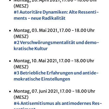
(MESZ)
#1 Au­to­ri­tä­re Dy­na­mi­ken: Alte Res­sen­ti­
ments - neue Ra­di­ka­li­tät
Mon­tag, 03. Mai 2021, 17.00 - 18.00 Uhr
(MESZ)
#2 Ver­schwö­rungs­men­ta­li­tät und de­mo­
kra­ti­sche Kul­tur
Mon­tag, 10. Mai 2021, 17.00 - 18.00 Uhr
(MESZ)
#3 Be­trieb­li­che Er­fah­run­gen und an­ti­de­
mo­kra­ti­sche Ein­stel­lun­gen
Mon­tag, 07. Juni 2021, 17.00 - 18.00 Uhr
(MESZ)
#4 An­ti­se­mi­tis­mus als an­ti­mo­der­nes Res­