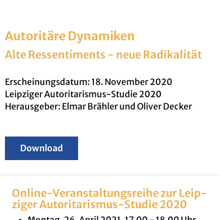
Au­to­ri­tä­re Dy­na­mi­ken
Alte Res­sen­ti­ments - neue Ra­di­ka­li­tät
Er­schei­nungs­da­tum: 18. No­vem­ber 2020
Leip­zi­ger Au­to­ri­ta­ris­mus-Stu­die 2020
Her­aus­ge­ber: Elmar Bräh­ler und Oli­ver De­cker
Down­load
On­line-Ver­an­stal­tungs­rei­he zur Leip­
zi­ger Au­to­ri­ta­ris­mus-Stu­die 2020
Mon­tag, 26. April 2021, 17.00 - 18.00 Uhr