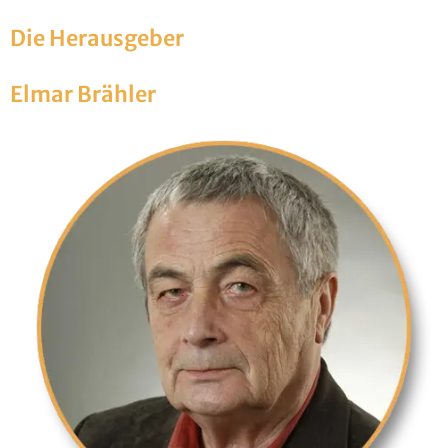
Die Her­aus­ge­ber
Elmar Bräh­ler