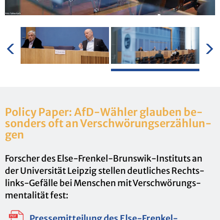
Po­li­cy Paper: AfD-Wäh­ler glau­ben be­
son­ders oft an Ver­schwö­rungs­er­zäh­lun­
gen
For­scher des Else-Fren­kel-Brunswik-In­sti­tuts an
der Uni­ver­si­tät Leip­zig stel­len deut­li­ches Rechts-
links-Ge­fäl­le bei Men­schen mit Ver­schwö­rungs­
men­ta­li­tät fest:
Pres­se­mit­tei­lung des Else-Fren­kel-