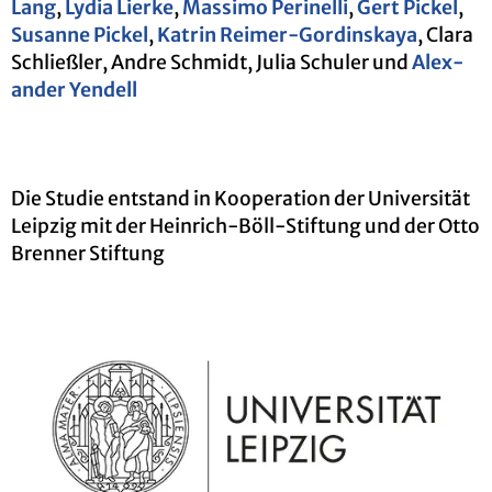
Lang
,
Lydia Lier­ke
,
Mas­si­mo Pe­ri­nel­li
,
Gert Pi­ckel
,
Su­san­ne Pi­ckel
,
Kat­rin Rei­mer-Gordin­s­ka­ya
, Clara
Schlie­ß­ler, Andre Schmidt, Julia Schuler und
Alex­
an­der Yen­dell
Die Stu­die ent­stand in Ko­ope­ra­ti­on der Uni­ver­si­tät
Leip­zig mit der Hein­rich-Böll-Stif­tung und der Otto
Bren­ner Stif­tung