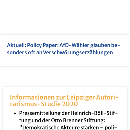
Ak­tu­ell: Po­li­cy Paper: AfD-Wäh­ler glau­ben be­
son­ders oft an Ver­schwö­rungs­er­zäh­lun­gen
In­for­ma­tio­nen zur Leip­zi­ger Au­to­ri­
ta­ris­mus-Stu­die 2020
Pres­se­mit­tei­lung der Hein­rich-Böll-Stif­
tung und der Otto Bren­ner Stif­tung:
"De­mo­kra­ti­sche Ak­teu­re stär­ken – po­li­