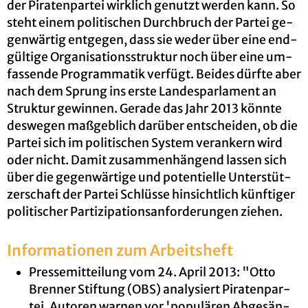
der Pi­ra­ten­par­tei wirk­lich ge­nutzt wer­den kann. So
steht einem po­li­ti­schen Durch­bruch der Par­tei ge­
gen­wär­tig ent­ge­gen, dass sie weder über eine end­
gül­ti­ge Or­ga­ni­sa­ti­ons­struk­tur noch über eine um­
fas­sen­de Pro­gram­ma­tik ver­fügt. Bei­des dürf­te aber
nach dem Sprung ins erste Lan­des­par­la­ment an
Struk­tur ge­win­nen. Ge­ra­de das Jahr 2013 könn­te
des­we­gen ma­ß­geb­lich dar­über ent­schei­den, ob die
Par­tei sich im po­li­ti­schen Sys­tem ver­an­kern wird
oder nicht. Damit zu­sam­men­hän­gend las­sen sich
über die ge­gen­wär­ti­ge und po­ten­ti­el­le Un­ter­stüt­
zer­schaft der Par­tei Schlüs­se hin­sicht­lich künf­ti­ger
po­li­ti­scher Par­ti­zi­pa­ti­ons­an­for­de­run­gen zie­hen.
In­for­ma­tio­nen zum Ar­beits­heft
Pres­se­mit­tei­lung vom 24. April 2013: "Otto
Bren­ner Stif­tung (OBS) ana­ly­siert Pi­ra­ten­par­
tei. Au­to­ren war­nen vor 'po­pu­lä­ren Ab­ge­sän­