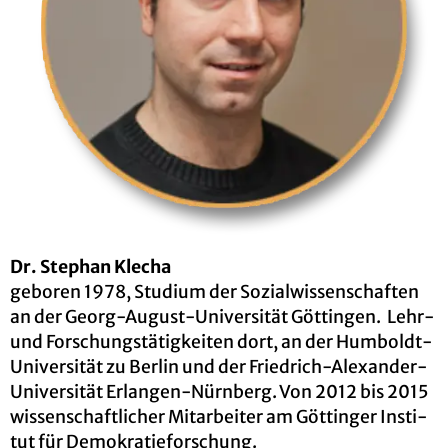
Dr. Ste­phan Klecha
ge­bo­ren 1978, Stu­di­um der So­zi­al­wis­sen­schaf­ten
an der Georg-Au­gust-Uni­ver­si­tät Göt­tin­gen. Lehr-
und For­schungs­tä­tig­kei­ten dort, an der Hum­boldt-
Uni­ver­si­tät zu Ber­lin und der Fried­rich-Alex­an­der-
Uni­ver­si­tät Er­lan­gen-Nürn­berg. Von 2012 bis 2015
wis­sen­schaft­li­cher Mit­ar­bei­ter am Göt­tin­ger In­sti­
tut für De­mo­kra­tie­for­schung.