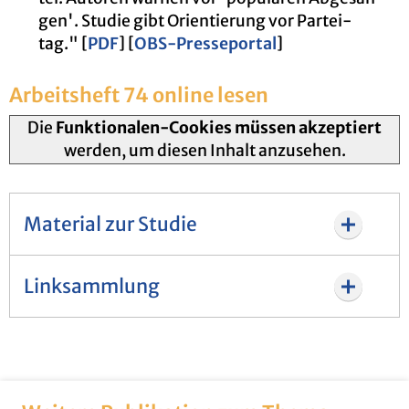
gen'. Stu­die gibt Ori­en­tie­rung vor Par­tei­
tag." [
PDF
] [
OBS-Pres­se­por­tal
]
Ar­beits­heft 74 on­line lesen
Die
Funktionalen-Cookies müssen akzeptiert
werden, um diesen Inhalt anzusehen.
Material zur Studie
Linksammlung