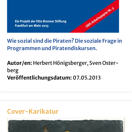
Wie so­zi­al sind die Pi­ra­ten? Die so­zia­le Frage in
Pro­gram­men und Pi­ra­ten­dis­kur­sen.
Autor/en:
Her­bert Hö­nigs­ber­ger, Sven Os­ter­
berg
Ver­öf­fent­li­chungs­da­tum:
07.05.2013
Cover-Ka­ri­ka­tur