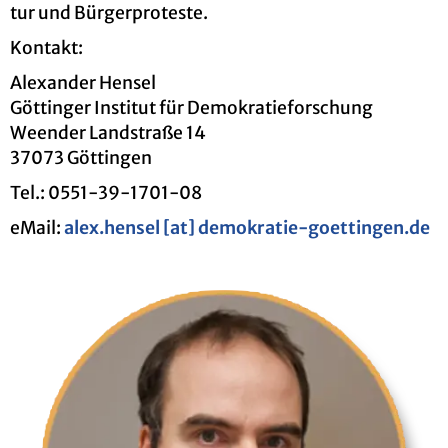
tur und Bür­ger­pro­tes­te.
Kon­takt:
Alex­an­der Hen­sel
Göt­tin­ger In­sti­tut für De­mo­kra­tie­for­schung
Ween­der Land­stra­ße 14
37073 Göt­tin­gen
Tel.: 0551-39-1701-08
eMail:
alex.​hensel [at] de­mo­kra­tie-go­e­t­tin­gen.de