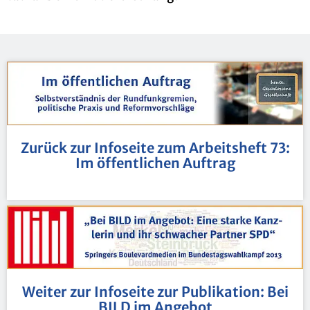
Zu­rück zur In­fo­sei­te zum Ar­beits­heft 73:
Im öf­fent­li­chen Auf­trag
Wei­ter zur In­fo­sei­te zur Pu­bli­ka­ti­on: Bei
BILD im An­ge­bot