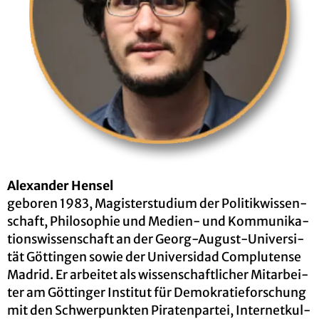
Alex­an­der Hen­sel
ge­bo­ren 1983, Ma­gis­ter­stu­di­um der Po­li­tik­wis­sen­
schaft, Phi­lo­so­phie und Me­di­en- und Kom­mu­ni­ka­
ti­ons­wis­sen­schaft an der Georg-Au­gust-Uni­ver­si­
tät Göt­tin­gen sowie der Uni­ver­si­dad Comp­lu­ten­se
Ma­drid. Er ar­bei­tet als wis­sen­schaft­li­cher Mit­ar­bei­
ter am Göt­tin­ger In­sti­tut für De­mo­kra­tie­for­schung
mit den Schwer­punk­ten Pi­ra­ten­par­tei, In­ter­net­kul­