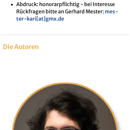
Ab­druck: ho­no­rar­pflich­tig - bei In­ter­es­se
Rück­fra­gen bitte an Ger­hard Mes­ter:
mes­
ter-kari[at]gmx.​de
Die Au­to­ren