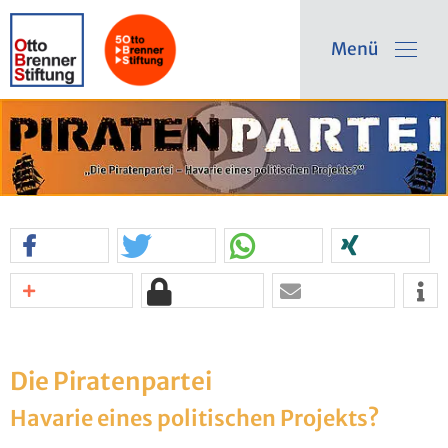
Menü
Die Pi­ra­ten­par­tei
Ha­va­rie eines po­li­ti­schen Pro­jekts?