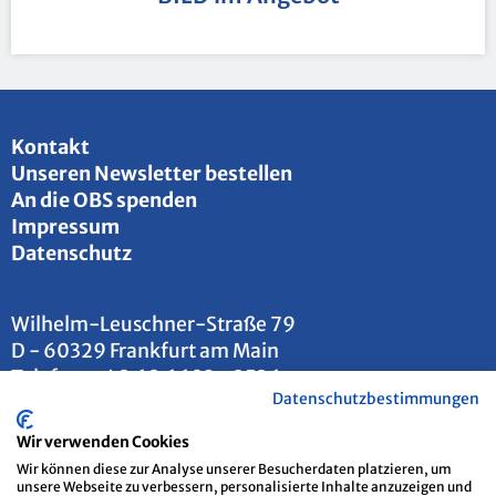
Kon­takt
Un­se­ren News­let­ter be­stel­len
An die OBS spen­den
Im­pres­sum
Da­ten­schutz
Wil­helm-Leu­sch­ner-Stra­ße 79
D - 60329 Frank­furt am Main
Te­le­fon:
+49 69 6693 - 2526
Datenschutzbestimmungen
E-Mail:
info@​otto-​brenner-​stiftung.​de
Wir verwenden Cookies
Wir können diese zur Analyse unserer Besucherdaten platzieren, um
unsere Webseite zu verbessern, personalisierte Inhalte anzuzeigen und