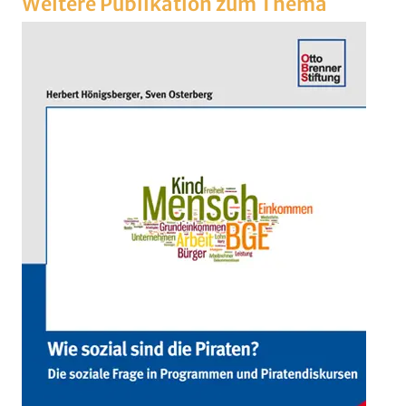
Wei­te­re Pu­bli­ka­ti­on zum Thema