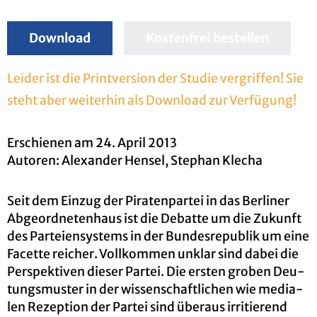
Download
Kostenfrei bestellen
Lei­der ist die Print­ver­si­on der Stu­die ver­grif­fen! Sie
steht aber wei­ter­hin als Down­load zur Ver­fü­gung!
Er­schie­nen am 24. April 2013
Au­to­ren: Alex­an­der Hen­sel, Ste­phan Klecha
Seit dem Ein­zug der Pi­ra­ten­par­tei in das Ber­li­ner
Ab­ge­ord­ne­ten­haus ist die De­bat­te um die Zu­kunft
des Par­tei­en­sys­tems in der Bun­des­re­pu­blik um eine
Fa­cet­te rei­cher. Voll­kom­men un­klar sind dabei die
Per­spek­ti­ven die­ser Par­tei. Die ers­ten gro­ben Deu­
tungs­mus­ter in der wis­sen­schaft­li­chen wie me­dia­
len Re­zep­ti­on der Par­tei sind über­aus ir­ri­tie­rend