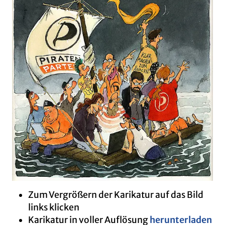
Zum Ver­grö­ßern der Ka­ri­ka­tur auf das Bild
links kli­cken
Ka­ri­ka­tur in vol­ler Auf­lö­sung
her­un­ter­la­den