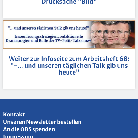
Druck­sa­che "Bild"
Wei­ter zur In­fo­sei­te zum Ar­beits­heft 68:
"-... und un­se­ren täg­li­chen Talk gib uns
heute"
Kon­takt
Un­se­ren News­let­ter be­stel­len
An die OBS spen­den
Im­pres­sum