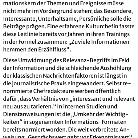
ma­ti­ons­kern der The­men und Er­eig­nis­se müsse
nicht mehr im Vor­der­grund ste­hen; das Be­son­de­re,
In­ter­es­san­te, Un­ter­halt­sa­me, Per­sön­li­che solle die
Bei­trä­ge prä­gen. Eine er­fah­re­ne Kul­tur­che­fin fass­te
diese Leit­li­nie be­reits vor Jah­ren in ihren Trai­nings
in der For­mel zu­sam­men: „Zu­vie­le In­for­ma­tio­nen
hem­men den Er­zähl­fluss".
Diese Um­wid­mung des Re­le­vanz-Be­griffs im Feld
der In­for­ma­ti­on und die schlei­chen­de Aus­höh­lung
der klas­si­schen Nach­rich­ten­fak­to­ren ist längst in
die jour­na­lis­ti­sche Pra­xis ein­ge­wan­dert. Selbst re­
nom­mier­te Chef­re­dak­teu­re wer­ben öf­fent­lich
dafür, dass Ver­hält­nis von „in­ter­es­sant und re­le­vant
neu aus zu ta­rie­ren.“ In in­ter­nen Stu­di­en und
Dienst­an­wei­sun­gen ist die „Um­kehr der Wich­tig­
kei­ten“ in so­ge­nann­ten In­for­ma­ti­ons-For­ma­ten
be­reits nor­miert wor­den. Die weit ver­brei­te­te An­
wei­sung „Ge­sprächs­wert geht vor Er­kennt­nis­wert“