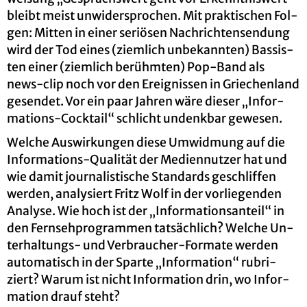
bleibt meist un­wi­der­spro­chen. Mit prak­ti­schen Fol­
gen: Mit­ten in einer se­riö­sen Nach­rich­ten­sen­dung
wird der Tod eines (ziem­lich un­be­kann­ten) Bas­sis­
ten einer (ziem­lich be­rühm­ten) Pop-Band als
news-clip noch vor den Er­eig­nis­sen in Grie­chen­land
ge­sen­det. Vor ein paar Jah­ren wäre die­ser „In­for­
ma­ti­ons-Cock­tail“ schlicht un­denk­bar ge­we­sen.
Wel­che Aus­wir­kun­gen diese Um­wid­mung auf die
In­for­ma­ti­ons-Qua­li­tät der Me­di­en­nut­zer hat und
wie damit jour­na­lis­ti­sche Stan­dards ge­schlif­fen
wer­den, ana­ly­siert Fritz Wolf in der vor­lie­gen­den
Ana­ly­se. Wie hoch ist der „In­for­ma­ti­ons­an­teil“ in
den Fern­seh­pro­gram­men tat­säch­lich? Wel­che Un­
ter­hal­tungs- und Ver­brau­cher-For­ma­te wer­den
au­to­ma­tisch in der Spar­te „In­for­ma­ti­on“ ru­bri­
ziert? Warum ist nicht In­for­ma­ti­on drin, wo In­for­
ma­ti­on drauf steht?