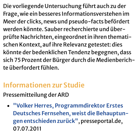
Die vor­lie­gen­de Un­ter­su­chung führt auch zu der
Frage, wie ein bes­se­res In­for­ma­ti­ons­ver­ste­hen im
Meer der clicks, news und pseu­do-facts be­för­dert
wer­den könn­te. Sau­ber re­cher­chier­te und über­
prüf­te Nach­rich­ten, ein­ge­ord­net in ihren the­ma­ti­
schen Kon­text, auf ihre Re­le­vanz ge­tes­tet: dies
könn­te der be­denk­li­chen Ten­denz be­geg­nen, dass
sich 75 Pro­zent der Bür­ger durch die Me­di­en­be­rich­
te über­for­dert füh­len.
In­for­ma­tio­nen zur Stu­die
Pres­se­mit­tei­lung der ARD
"Vol­ker Her­res, Pro­gramm­di­rek­tor Ers­tes
Deut­sches Fern­se­hen, weist die Be­haup­tun­
gen ent­schie­den zu­rück"
, pres­se­por­tal.de,
07.07.2011