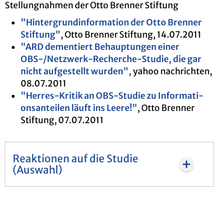
Stel­lung­nah­men der Otto Bren­ner Stif­tung
"Hin­ter­grund­in­for­ma­ti­on der Otto Bren­ner
Stif­tung"
, Otto Bren­ner Stif­tung, 14.07.2011
"ARD de­men­tiert Be­haup­tun­gen einer
OBS-/Netz­werk-Re­cher­che-Stu­die, die gar
nicht auf­ge­stellt wur­den",
yahoo nach­rich­ten,
08.07.2011
"Her­res-Kri­tik an OBS-Stu­die zu In­for­ma­ti­
ons­an­tei­len läuft ins Leere!"
, Otto Bren­ner
Stif­tung, 07.07.2011
Reaktionen auf die Studie
(Auswahl)