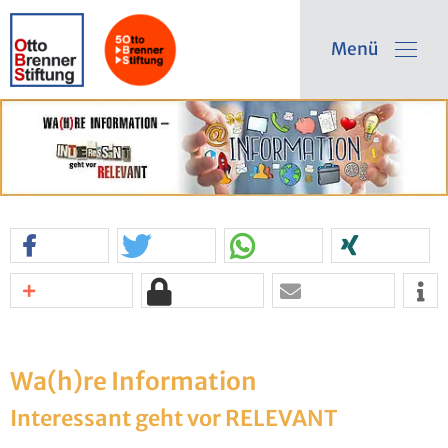
Menü
Wa(h)re In­for­ma­ti­on
In­ter­es­sant geht vor RE­LE­VANT