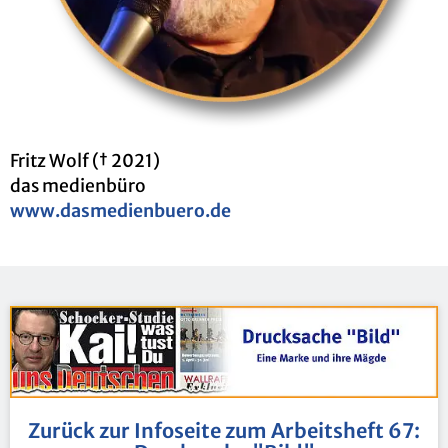
Fritz Wolf († 2021)
das me­di­en­bü­ro
www.​das​medi​enbu​ero.​de
Zu­rück zur In­fo­sei­te zum Ar­beits­heft 67: