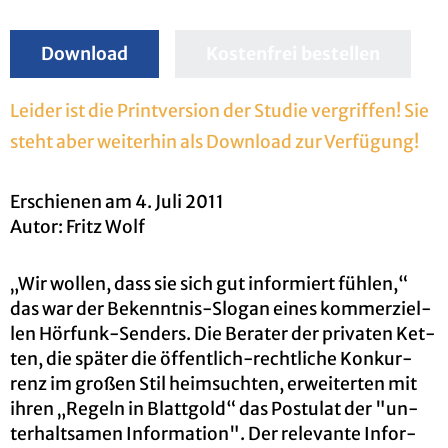
Down­load
Kostenfrei bestellen
Lei­der ist die Print­ver­si­on der Stu­die ver­grif­fen! Sie
steht aber wei­ter­hin als Down­load zur Ver­fü­gung!
Er­schie­nen am 4. Juli 2011
Autor: Fritz Wolf
„Wir wol­len, dass sie sich gut in­for­miert füh­len,“
das war der Be­kennt­nis-Slo­gan eines kom­mer­zi­el­
len Hör­funk-Sen­ders. Die Be­ra­ter der pri­va­ten Ket­
ten, die spä­ter die öf­fent­lich-recht­li­che Kon­kur­
renz im gro­ßen Stil heim­such­ten, er­wei­ter­ten mit
ihren „Re­geln in Blatt­gold“ das Pos­tu­lat der "un­
ter­halt­sa­men In­for­ma­ti­on". Der re­le­van­te In­for­